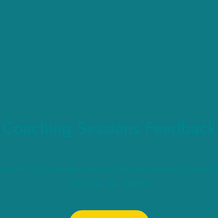
Coaching Sessions Feedback
ciate it if you would give us a through Feedback on eve
your time and honesty!