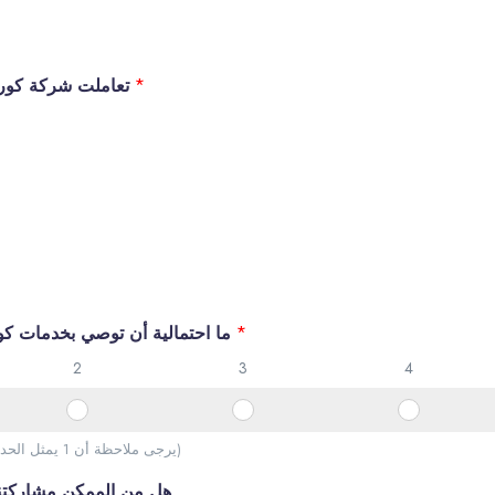
*
تعاملت شركة كوريتش معي بكل احترافية
*
ما احتمالية أن توصي بخدمات كوريتش لزميل أو صديق؟
2
3
4
H
H
H
o
o
o
(يرجى ملاحظة أن 1 يمثل الحد الأدنى و 5 تمثل الحد الأعلى)
w
w
w
هل من الممكن مشاركتن