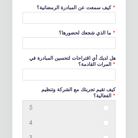
n
*
كيف سمعت عن المبادرة الرمضانية؟
i
t
*
ما الذي شجعك لحضورها؟
e
d
S
هل لديك أي اقتراحات لتحسين المبادرة في
t
*
المرات القادمة؟
a
t
كيف تقيم تجربتك مع الشركة وتنظيم
e
*
الفعالية؟
s
5
I
+
t
4
1
I
e
t
m
3