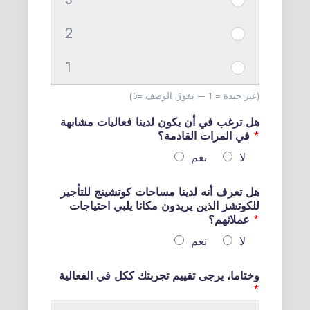
I
e
#
t
m
1
2
I
e
#
5
t
m
1
1
I
e
#
4
t
m
(5= غير جيدة = 1 — يفوق الوصف)
1
e
#
3
هل ترغب في أن يكون لدينا فعاليات مشابهة
m
1
*
في المرات القادمة؟
#
2
لا
نعم
1
1
هل تعرف أنه لدينا مساحات كوتشينج للتأجير
للكوتشز الذين يريدون مكانا يلبي احتياجات
*
عملائهم؟
لا
نعم
وختاما، يرجى تقييم تجربتك ككل في الفعالية
*