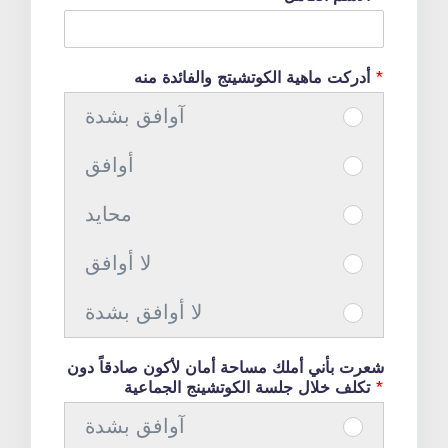
*
أدركت ماهية الكوتشيتج والفائدة منه
آوافق بشدة
I
t
أوافق
I
e
t
m
محايد
I
e
#
t
m
1
لا أوافق
I
e
#
آ
t
m
1
لا أوافق بشدة
و
I
e
#
أ
ا
t
m
1
و
شعرت بأني أملك مساحة أمان لأكون صادقاً دون
ف
e
#
م
*
تكلف خلال جلسة الكوتشينج الجماعية
ا
ق
m
1
ح
ف
آوافق بشدة
ب
#
I
ل
ا