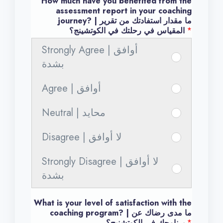
How much have you benefited from the
assessment report in your coaching
journey? | ما مقدار استفادتك من تقرير
*
المقياس في رحلتك في الكوتشينج؟
Strongly Agree | أوافق
س
بشدة
ا
ع
Agree | أوافق
س
د
ا
Neutral | محايد
ن
س
ع
ي
ا
د
Disagree | لا أوافق
س
ا
ع
ن
ا
ل
د
ي
Strongly Disagree | لا أوافق
ع
س
ك
ن
ا
بشدة
د
ا
و
ي
ل
ن
ع
ت
ا
ك
What is your level of satisfaction with the
ي
د
ش
ل
coaching program? | ما مدى رضاك عن
و
ا
*
برنامجك في الكوتشنيج؟