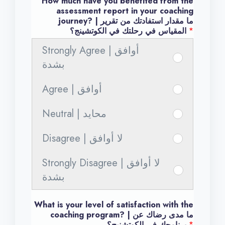
How much have you benefited from the
assessment report in your coaching
journey? | ما مقدار استفادتك من تقرير
*
المقياس في رحلتك في الكوتشينج؟
Strongly Agree | أوافق
س
بشدة
ا
ع
Agree | أوافق
س
د
ا
Neutral | محايد
ن
س
ع
ي
ا
د
Disagree | لا أوافق
س
ا
ع
ن
ا
ل
د
ي
Strongly Disagree | لا أوافق
ع
س
ك
ن
ا
بشدة
د
ا
و
ي
ل
ن
ع
ت
ا
ك
What is your level of satisfaction with the
ي
د
ش
ل
coaching program? | ما مدى رضاك عن
و
ا
*
برنامجك في الكوتشنيج؟