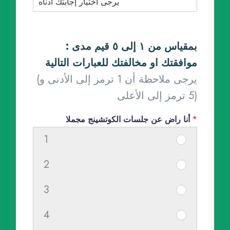
: بمقياس من ١ إلى ٥ قيم مدى
موافقتك او مخالفتك للعبارات التالية
(يرجى ملاحظة أن 1 ترمز إلى الأدنى و
5 ترمز إلى الأعلى)
*
أنا راض عن جلسات الكوتشينج مجملا
1
س
ا
2
س
ع
ا
د
3
س
ع
ن
ا
د
ي
4
س
ع
ن
ا