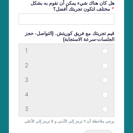
هل كان هناك شيء يمكن أن نقوم به بشكل
*
مختلف لتكون تجربتك أفضل؟
قيم تجربتك مع فريق كوريتش. (التواصل- حجز
الجلسات-سرعة الاستجابة)
1
I
t
2
I
e
t
m
3
I
e
#
t
m
1
4
I
e
#
1
t
m
1
5
I
e
#
2
t
m
1
يرجى ملاحظة أن 1 ترمز إلى الأدنى و 5 ترمز إلى الأعلى
e
#
3