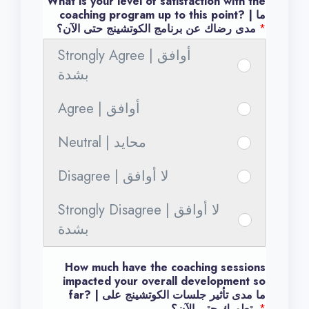
What is your level of satisfaction with the
coaching program up to this point? | ما
*
مدى رضاك عن برنامج الكوتشينج حتى الآن؟
Strongly Agree | أوافق
س
بشدة
ا
ع
Agree | أوافق
س
د
ا
Neutral | محايد
ن
س
ع
ي
ا
د
Disagree | لا أوافق
س
ا
ع
ن
ا
ل
د
ي
Strongly Disagree | لا أوافق
ع
س
ك
ن
ا
بشدة
د
ا
و
ي
ل
ن
ع
ت
ا
ك
How much have the coaching sessions
ي
د
ش
ل
impacted your overall development so
و
ا
far? | ما مدى تأثير جلسات الكوتشينج على
ن
ي
ك
ت
*
تطورك حتى الآن؟