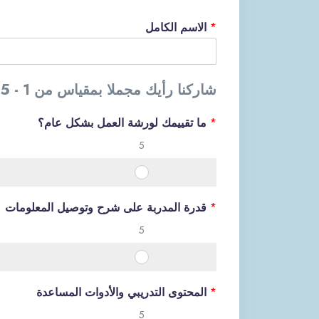
الاسم الكامل
*
شاركنا رأيك مجملا بمقياس من 1 - 5
ما تقييمك لورشة العمل بشكل عام؟
*
5
O
O
v
قدرة المدربة على شرح وتوصيل المعلومات
*
e
5
r
a
O
O
l
v
l
المحتوى التدريبي والأدوات المساعدة
*
e
,
5