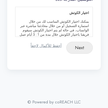
اختيار الكوتش
يمكنك اختيار الكوتش المناسب لك من خلال
استمارة التسجيل أو من خلال محادثتنا مباشرة عبر
الواتساب، في حالة لم يتم اختيار الكوتش سيقوم
فريقنا باختيار الكوتش خلال مدة من 1 : 3 أيام عمل
بما يتناسب مع احتياجك وتفضيلك.
أحفظ للأكمال لاحقاً
الجلسة الاستكشافية
Next
- الجلسة الاستكشافية، هي جلسة مجانية مدتها 30
دقيقة تهدف إلى إعطائك نبذة سريعة عن رحلة
الكوتشينج وإمكانية التعرف على الكوتش قبل بدء
الجلسات.
يمكنك إعادة جدولة الجلسة الاستكشافية في
الحالات الضرورية -
ويمكن تأجيل الجلسة مرة واحدة فقط
- بعد انتهاء الجلسة، وفي حالة شعرت أنك تفضل
اختيار كوتش مختلف أكثر ملائمة لاحتياجاتك، نسعد
بمناقشة ذلك معك وتوفير الدعم لاختيار كوتش آخر.
© Powered by coREACH LLC